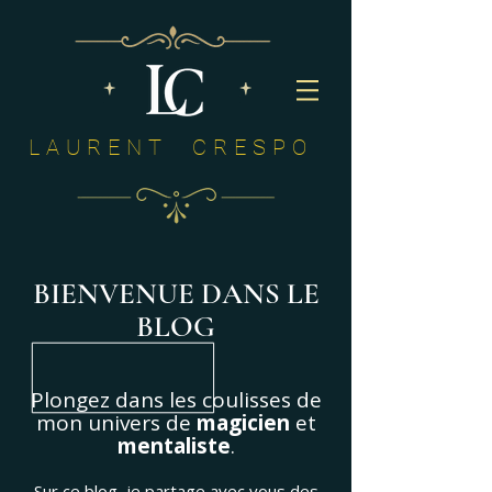
LAURENT CRESPO
BIENVENUE DANS LE
BLOG
Plongez dans les coulisses de
mon univers de
magicien
et
mentaliste
.
Sur ce blog, je partage avec vous des